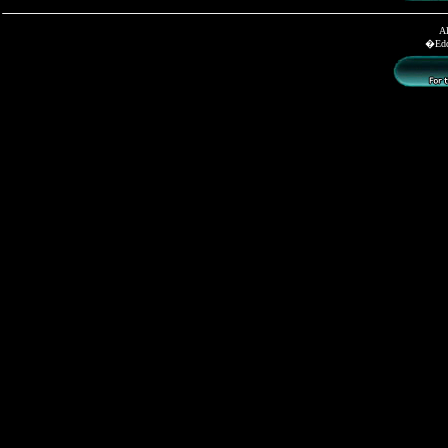
Al
�Edd